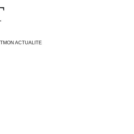
T
T
MON ACTUALITE